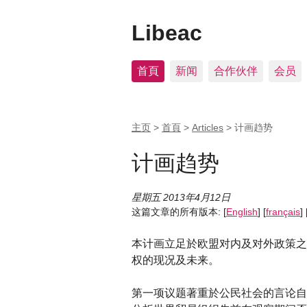
Libeac
首頁
新闻
合作伙伴
会员
主页
>
首頁
>
Articles
>
计画趋势
计画趋势
星期五 2013年4月12日
这篇文章的所有版本:
[
English
]
[
français
]
本计画立足於欧盟对内及对外政策之
权的现况及未来。
第一项议题著重於公民社会的言论自