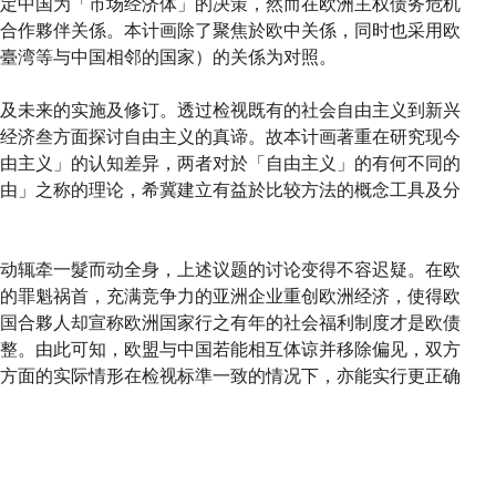
定中国为「市场经济体」的决策，然而在欧洲主权债务危机
合作夥伴关係。本计画除了聚焦於欧中关係，同时也采用欧
臺湾等与中国相邻的国家）的关係为对照。
及未来的实施及修订。透过检视既有的社会自由主义到新兴
经济叁方面探讨自由主义的真谛。故本计画著重在研究现今
由主义」的认知差异，两者对於「自由主义」的有何不同的
由」之称的理论，希冀建立有益於比较方法的概念工具及分
动辄牵一髮而动全身，上述议题的讨论变得不容迟疑。在欧
的罪魁祸首，充满竞争力的亚洲企业重创欧洲经济，使得欧
国合夥人却宣称欧洲国家行之有年的社会福利制度才是欧债
整。由此可知，欧盟与中国若能相互体谅并移除偏见，双方
方面的实际情形在检视标準一致的情况下，亦能实行更正确